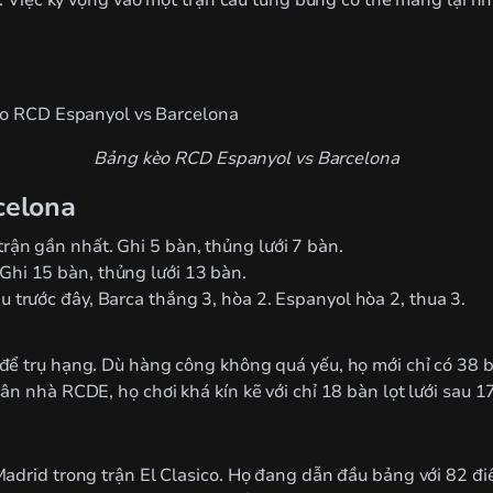
. Việc kỳ vọng vào một trận cầu tưng bừng có thể mang lại nhi
Bảng kèo RCD Espanyol vs Barcelona
celona
rận gần nhất. Ghi 5 bàn, thủng lưới 7 bàn.
Ghi 15 bàn, thủng lưới 13 bàn.
u trước đây, Barca thắng 3, hòa 2. Espanyol hòa 2, thua 3.
để trụ hạng. Dù hàng công không quá yếu, họ mới chỉ có 38 
n nhà RCDE, họ chơi khá kín kẽ với chỉ 18 bàn lọt lưới sau 1
adrid trong trận El Clasico. Họ đang dẫn đầu bảng với 82 đi