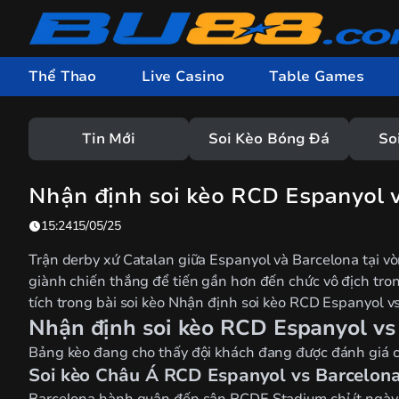
BU88
|
Nhà
Cái
Thể Thao
Live Casino
Table Games
BU88
-
Trang
Tin Mới
Soi Kèo Bóng Đá
So
Chủ
Cá
Nhận định soi kèo RCD Espanyol v
Cược
Thể
15:24
15/05/25
Thao
Trận derby xứ Catalan giữa Espanyol và Barcelona tại v
Uy
giành chiến thắng để tiến gần hơn đến chức vô địch trong
Tín
tích trong bài soi kèo Nhận định soi kèo RCD Espanyol 
Số
Nhận định soi kèo RCD Espanyol vs
1
Việt
Bảng kèo đang cho thấy đội khách đang được đánh giá ca
Soi kèo Châu Á RCD Espanyol vs Barcelona
Nam