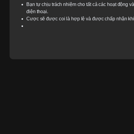
Bạn tự chịu trách nhiệm cho tất cả các hoạt động v
điện thoại.
Cược sẽ được coi là hợp lệ và được chấp nhận khi 
Bạn không được sử dụng các công cụ hỗ trợ, các ph
tới tính công bằng, minh bạch của trò chơi. Chúng
trước. Bất kỳ khoản tiền nạp, tiền cược, tiền thắng
Kết quả của một trận đấu hoặc sự kiện sẽ được xác
thúc sự kiện theo Quy tắc cá cược. Chúng tôi có quy
II. Thanh toán
Việc thanh toán, bao gồm: Tiền nạp, tiền rút, tiền
có thể yên tâm khi giao dịch ở trang Web chúng tôi.
Chúng tôi yêu cầu quý khách phải sử dụng tiền hợp 
tài khoản ngân hàng mà quý khách sử dụng. Trường 
giải quyết giao dịch.
Quý khách chỉ được sử dụng các hình thức nạp tiền 
thanh toán khác, không phải do trang Web chúng tôi
Tất cả số tiền thắng cược của bạn sẽ được cộng vào 