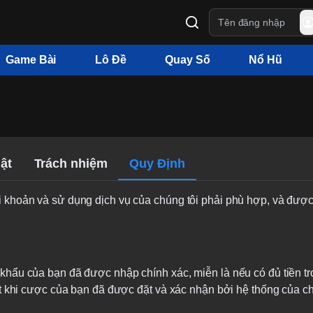
Game Bài
Lô Đề
Quay Số
Nổ Hũ
ật
Trách nhiệm
Quy Định
o tài khoản và sử dụng dịch vụ của chúng tôi phải phù hợp, và đ
khẩu của bạn đã được nhập chính xác, miễn là nếu có đủ tiền t
ột khi cược của bạn đã được đặt và xác nhận bởi hệ thống của ch