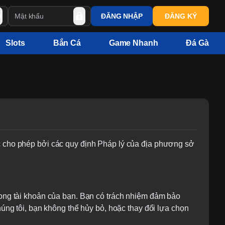
ĐĂNG NHẬP
ĐĂNG KÝ
Slots
Bắn Cá
Game Nhanh
Đá Gà
ược cho phép bởi các quy định Pháp lý của địa phương sở
rong tài khoản của bạn. Bạn có trách nhiệm đảm bảo
úng tôi, bạn không thể hủy bỏ, hoặc thay đổi lựa chọn