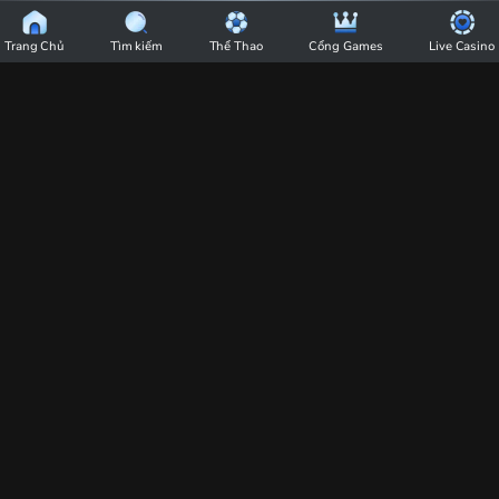
BU88
Chi Tiết
|
Trang Chủ
Tìm kiếm
Thể Thao
Cổng Games
Live Casino
Nhà
Nhận định soi kèo Rangers vs
Cái
Fenerbahce 03h00 ngày 14/03/2025 -
BU88
Europa League
-
03:49
13/03/25
Trang
Rangers vs Fenerbahce được đánh giá là tương đồng nhau trong trận đấu
Chủ
lần này. Cùng BU88 và các chuyên gia phân tích trực tuyến, soi kèo Rangers
vs Fenerbahce 03h00 ngày 14/03/2025 qua bài viết sau đây.
Cá
Rangers sẽ tiếp đón Fenerbahce trên sân nhà trong trận lượt về
Cược
vòng 1/8. Cuộc đối đầu này hứa hẹn sẽ rất hấp dẫn khi cả hai
Thể
đội đều quyết tâm giành vé vào tứ kết. Tỷ lệ kèo nhà cái của cặp
Thao
đấu này sẽ được
BU88
phân tích trong bài nhận định soi kèo
Rangers vs Fenerbahce 03h00 ngày 14/03/2025 - Champions
Uy
League ngay sau đây. Mời quý bạn cùng tham khảo.
Tín
Số
1
Việt
Soi kèo Rangers vs Fenerbahce 03h00 ngày 14/03/2025
Nam