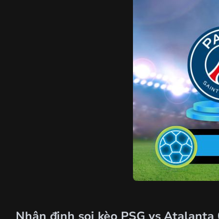
Nhận định soi kèo PSG vs Atalanta