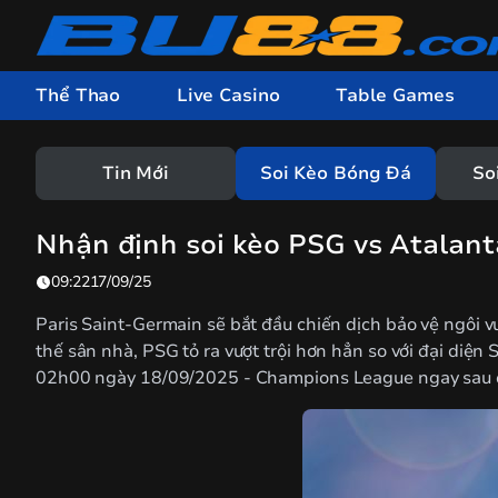
BU88
|
Nhà
Cái
Thể Thao
Live Casino
Table Games
BU88
-
Trang
Tin Mới
Soi Kèo Bóng Đá
So
Chủ
Cá
Nhận định soi kèo PSG vs Atalant
Cược
Thể
09:22
17/09/25
Thao
Paris Saint-Germain sẽ bắt đầu chiến dịch bảo vệ ngôi 
Uy
thế sân nhà, PSG tỏ ra vượt trội hơn hẳn so với đại diện 
Tín
02h00 ngày 18/09/2025 - Champions League ngay sau đ
Số
1
Việt
Nam