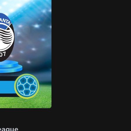
League