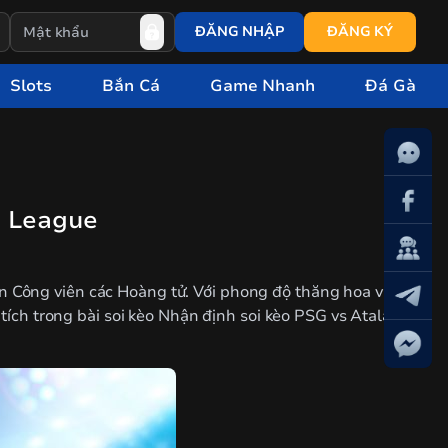
ĐĂNG NHẬP
ĐĂNG KÝ
Slots
Bắn Cá
Game Nhanh
Đá Gà
s League
n Công viên các Hoàng tử. Với phong độ thăng hoa và lợi
tích trong bài soi kèo Nhận định soi kèo PSG vs Atalanta