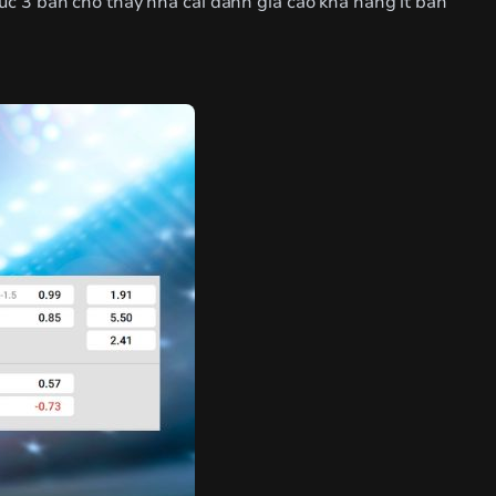
mức 3 bàn cho thấy nhà cái đánh giá cao khả năng ít bàn