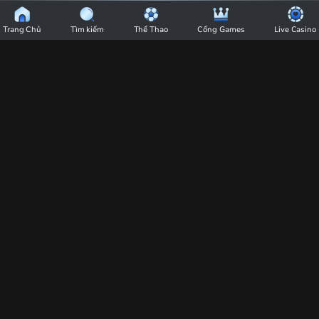
BU88
Chi Tiết
|
Trang Chủ
Tìm kiếm
Thể Thao
Cổng Games
Live Casino
Nhà
Nhận định soi kèo Inter Milan vs
Cái
Fiorentina 02h45 ngày 11/02/2025 - Serie
BU88
A
-
08:48
10/02/25
Trang
Nhận định Inter Milan Milan vs Fiorentina nghiêng hẳn về phía đội chủ nhà
Chủ
đây là cơ hội để Nerazzurri đòi lại món nợ thua 0-3 cách đây vài ngày. Cùng
BU88 và cá chuyên gia soi kèo Inter Milan vs Fiorentina 02h45 ngày
Cá
11/02/2025 qua bài viết sau.
Gặp lại Fiorentina chỉ sau 4 ngày, Inter Milan được dự đoán sẽ
Cược
có một chiến thắng tại vòng 24 Serie A để đòi lại món nợ ở trận
Thể
đá bù trước đó. Tỷ lệ kèo nhà cái của cặp đấu này sẽ được
BU88
Thao
phân tích trong bài nhận định soi kèo Inter Milan vs Fiorentina
02h45 ngày 11/02/2025 - Serie A ngay sau đây. Mời quý bạn
Uy
cùng tham khảo.
Tín
Số
1
Việt
Soi kèo Inter Milan vs Fiorentina 02h45 ngày 11/02/2025
Nam