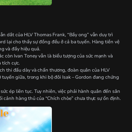
dẫn dắt của HLV Thomas Frank, “Bầy ong” vẫn duy trì
ord lại cho thấy sự đồng đều ở cả ba tuyến. Hàng tiền vệ
ng và đầy hiệu quả.
c còn Ivan Toney vẫn là biểu tượng của sức mạnh và
 tích cực.
lịch thi đấu dày và chấn thương, đoàn quân của HLV
 ở tuyến giữa, trong khi bộ đôi Isak – Gordon đang chứng
 sức ép liên tục. Tuy nhiên, việc phải hành quân đến sân
ối cảnh hàng thủ của “Chích chòe” chưa thực sự ổn định.