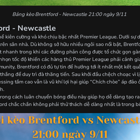
Bảng kèo Brentford - Newcastle 21:00 ngày 9/11
ford - Newcastle
hể kiên cường và khó chịu bậc nhất Premier League. Dưới sự 
c trên sân nhà. Dù không sở hữu nhiều ngôi sao nổi bật, Brentf
rất nhanh trong khi các đường phản công được tổ chức gọn gà
họn tốc độ khiến các hàng thủ Premier League phải cảnh giá
nity, Brentford có đủ tự tin để hướng tới ít nhất một kết quả
 thắng để duy trì đà thăng tiến. Sau khởi đầu chệch choạc vì 
essing tầm cao vẫn là vũ khí lợi hại giúp “Chích chòe” áp đảo
nh.
 trong cách luân chuyển bóng điều này giúp họ dễ dàng tạo ra
ford chắc chắn không phải thử thách dễ dàng nhất là trong b