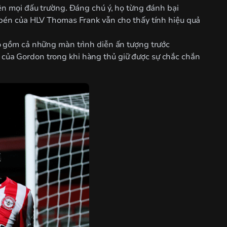
rên mọi đấu trường. Đáng chú ý, họ từng đánh bại
c bén của HLV Thomas Frank vẫn cho thấy tính hiệu quả
ao gồm cả những màn trình diễn ấn tượng trước
 của Gordon trong khi hàng thủ giữ được sự chắc chắn