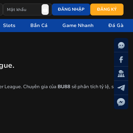
ĐĂNG NHẬP
ĐĂNG KÝ
Slots
Bắn Cá
Game Nhanh
Đá Gà
gue.
ier League. Chuyên gia của
BU88
sẽ phân tích tỷ lệ, soi