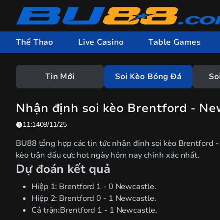
BU88
|
Nhà
Cái
Thể Thao
Live Casino
Table Games
BU88
-
Trang
Tin Mới
Soi Kèo Bóng Đá
So
Chủ
Cá
Nhận định soi kèo Brentford - Ne
Cược
Thể
11:14
08/11/25
Thao
BU88 tổng hợp các tin tức nhận định soi kèo Brentford
Uy
kèo trận đấu cực hot ngày hôm nay chính xác nhất.
Tín
Dự đoán kết quả
Số
1
Hiệp 1: Brentford 1 - 0 Newcastle.
Việt
Hiệp 2: Brentford 0 - 1 Newcastle.
Nam
Cả trận:Brentford 1 - 1 Newcastle.