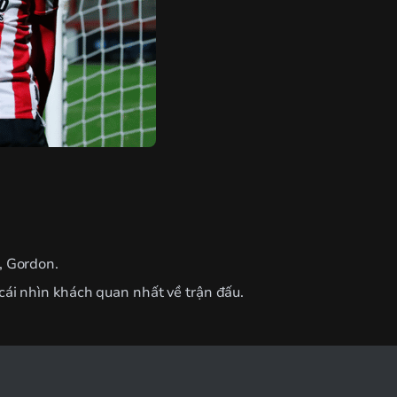
, Gordon.
ái nhìn khách quan nhất về trận đấu.