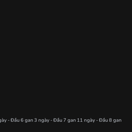
gày - Đầu 6 gan 3 ngày - Đầu 7 gan 11 ngày - Đầu 8 gan