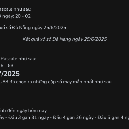
scale như sau:
3 ngày: 20 - 02
Kết quả xổ số Đà Nẵng ngày 25/6/2025
Pascale như sau:
36 - 63
7/2025
 BU88 đã chọn ra những cặp số may mắn nhất như sau:
tính đến ngày hôm nay:
ày - Đầu 3 gan 31 ngày - Đầu 4 gan 26 ngày - Đầu 5 gan 4 n