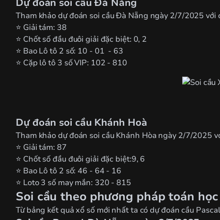
Dự đoán soi cầu Đà Nẵng
Tham khảo dự đoán soi cầu Đà Nẵng ngày 2/7/2025 với các m
⭐️ Giải tám: 38
⭐️ Chốt số đầu đuôi giải đặc biệt: 0, 2
⭐️ Bao Lô tô 2 số: 10 - 01 - 63
⭐️ Cặp lô tô 3 số VIP: 102 - 810
Dự đoán soi cầu Khánh Hoà
Tham khảo dự đoán soi cầu Khánh Hòa ngày 2/7/2025 với các
⭐️ Giải tám: 87
⭐️ Chốt số đầu đuôi giải đặc biệt:9, 6
⭐️ Bao Lô tô 2 số: 46 - 64 - 16
⭐️ Loto 3 số may mắn: 320 - 815
Soi cầu theo phương pháp toán học
Từ bảng kết quả xổ số mới nhất ta có dự đoán cầu Pascal