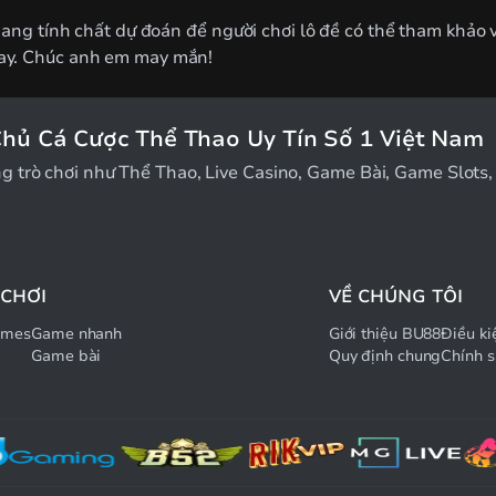
 mang tính chất dự đoán để người chơi lô đề có thể tham khảo 
nay. Chúc anh em may mắn!
Chủ Cá Cược Thể Thao Uy Tín Số 1 Việt Nam
g trò chơi như Thể Thao, Live Casino, Game Bài, Game Slots
CHƠI
VỀ CHÚNG TÔI
ames
Game nhanh
Giới thiệu BU88
Điều ki
Game bài
Quy định chung
Chính 