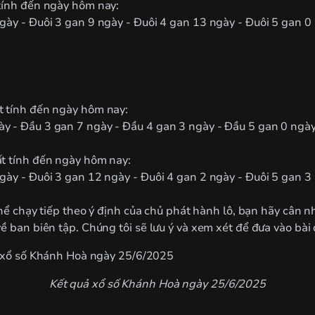
 tính đến ngày hôm nay:
gày - Đuôi 3 gan 9 ngày - Đuôi 4 gan 13 ngày - Đuôi 5 gan 0 
ất tính đến ngày hôm nay:
y - Đầu 3 gan 7 ngày - Đầu 4 gan 3 ngày - Đầu 5 gan 0 ngày
ất tính đến ngày hôm nay:
gày - Đuôi 3 gan 12 ngày - Đuôi 4 gan 2 ngày - Đuôi 5 gan 3 
thể chạy tiếp theo ý định của chủ phát hành lô, bạn hãy cân n
ề ban biên tập. Chúng tôi sẽ lưu ý và xem xét để đưa vào bài 
Kết quả xổ số Khánh Hoà ngày 25/6/2025