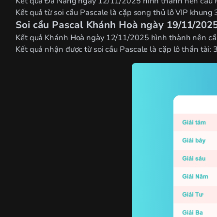
Kết quả Đà Nẵng ngày 12/11/2025 hình thành nên cầu P
Kết quả từ soi cầu Pascale là cặp song thủ lô VIP khung 
Soi cầu Pascal Khánh Hoà ngày 19/11/202
Kết quả Khánh Hoà ngày 12/11/2025 hình thành nên cầ
Kết quả nhận được từ soi cầu Pascale là cặp lô thần tài: 