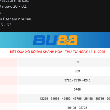
ascale như sau:
3 ngày: 20 - 02.
5
u Pascale như sau:
36 - 63.