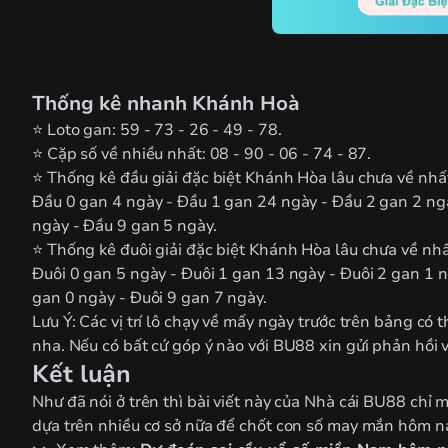
Thống kê nhanh Khánh Hoà
⭐️ Loto gan: 59 - 73 - 26 - 49 - 78.
⭐️ Cặp số về nhiều nhất: 08 - 90 - 06 - 74 - 87.
⭐️ Thống kê đầu giải đặc biệt Khánh Hòa lâu chưa về nh
Đầu 0 gan 4 ngày - Đầu 1 gan 24 ngày - Đầu 2 gan 2 ngà
ngày - Đầu 9 gan 5 ngày.
⭐️ Thống kê đuôi giải đặc biệt Khánh Hòa lâu chưa về nh
Đuôi 0 gan 5 ngày - Đuôi 1 gan 13 ngày - Đuôi 2 gan 1 n
gan 0 ngày - Đuôi 9 gan 7 ngày.
Lưu Ý: Các vị trí lô chạy về mấy ngày trước trên bảng có 
nha. Nếu có bất cứ góp ý nào với BU88 xin gửi phản hồi v
Kết luận
Như đã nói ở trên thì bài viết này của Nhà cái BU88 chỉ
dựa trên nhiều cơ sở nữa để chốt con số may mắn hôm 