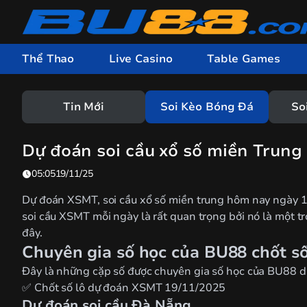
BU88
|
Nhà
Cái
Thể Thao
Live Casino
Table Games
BU88
-
Trang
Tin Mới
Soi Kèo Bóng Đá
So
Chủ
Cá
Dự đoán soi cầu xổ số miền Trung
Cược
Thể
05:05
19/11/25
Thao
Dự đoán XSMT, soi cầu xổ số miền trung hôm nay ngày 19/
Uy
soi cầu XSMT mỗi ngày là rất quan trọng bởi nó là một t
Tín
đây.
Số
Chuyên gia số học của BU88 chốt s
1
Việt
Đây là những cặp số được chuyên gia số học của BU88 
Nam
✅ Chốt số lô dự đoán XSMT 19/11/2025
Dự đoán soi cầu Đà Nẵng