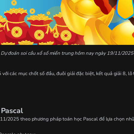
Dự đoán soi cầu xổ số miền trung hôm nay ngày 19/11/2025
ác mục chốt số đầu, đuôi giải đặc biệt, kết quả giải 8, lô tô
 Pascal
11/2025 theo phương pháp toán học Pascal để lựa chọn nhữ