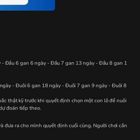
 - Đầu 6 gan 6 ngày - Đầu 7 gan 13 ngày - Đầu 8 gan 1
ngày - Đuôi 6 gan 18 ngày - Đuôi 7 gan 9 ngày - Đuôi 8
hắc thật kỹ trước khi quyết định chọn một con lô để nuôi
dự đoán tiếp theo.
và đưa ra cho mình quyết định cuối cùng. Người chơi cần