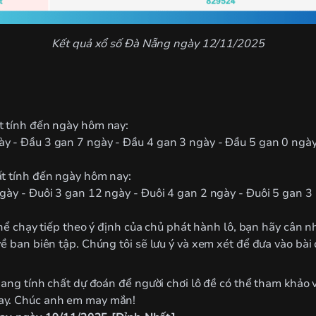
Kết quả xổ số Đà Nẵng ngày 12/11/2025
ất tính đến ngày hôm nay:
y - Đầu 3 gan 7 ngày - Đầu 4 gan 3 ngày - Đầu 5 gan 0 ngày
ất tính đến ngày hôm nay:
gày - Đuôi 3 gan 12 ngày - Đuôi 4 gan 2 ngày - Đuôi 5 gan 3 
thể chạy tiếp theo ý định của chủ phát hành lô, bạn hãy cân n
ề ban biên tập. Chúng tôi sẽ lưu ý và xem xét để đưa vào bài 
 mang tính chất dự đoán để người chơi lô đề có thể tham khảo 
nay. Chúc anh em may mắn!