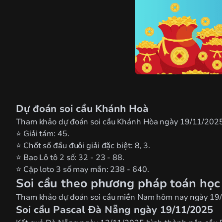
Dự đoán soi cầu Khánh Hoà
Tham khảo dự đoán soi cầu Khánh Hòa ngày 19/11/2025 với c
⭐️ Giải tám: 45.
⭐️ Chốt số đầu đuôi giải đặc biệt: 8, 3.
⭐️ Bao Lô tô 2 số: 32 - 23 - 88.
⭐️ Cặp loto 3 số may mắn: 238 - 640.
Soi cầu theo phương pháp toán học
Tham khảo dự đoán soi cầu miền Nam hôm nay ngày 19/
Soi cầu Pascal Đà Nẵng ngày 19/11/2025