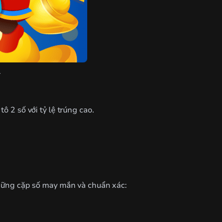
ô 2 số với tỷ lệ trúng cao.
ững cặp số may mắn và chuẩn xác: