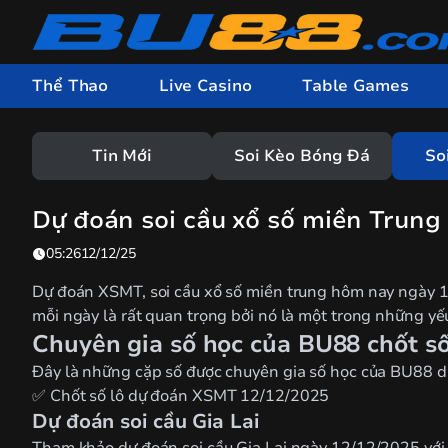
BU88
|
Nhà
Cái
Thể Thao
Live Casino
Table Games
BU88
-
Trang
Tin Mới
Soi Kèo Bóng Đá
So
Chủ
Cá
Dự đoán soi cầu xổ số miền Trung
Cược
Thể
05:26
12/12/25
Thao
Dự đoán XSMT, soi cầu xổ số miền trung hôm nay ngày 12/
Uy
mỗi ngày là rất quan trọng bởi nó là một trong những yế
Tín
Chuyên gia số học của BU88 chốt s
Số
1
Đây là những cặp số được chuyên gia số học của BU88 
Việt
✅ Chốt số lô dự đoán XSMT 12/12/2025
Dự đoán soi cầu Gia Lai
Nam