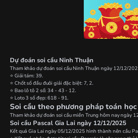
Dự đoán soi cầu Ninh Thuận
Tham khảo dự đoán soi cầu Ninh Thuận ngày 12/12/2025 với 
⭐️ Giải tám: 39.
⭐️ Chốt số đầu đuôi giải đặc biệt: 7, 2.
⭐️ Bao lô tô 2 số: 34 - 43 - 12.
⭐️ Loto 3 số đẹp: 618 - 91.
Soi cầu theo phương pháp toán học
Tham khảo dự đoán soi cầu miền Trung hôm nay ngày 12
Soi cầu Pascal Gia Lai ngày 12/12/2025
Kết quả Gia Lai ngày 05/12/2025 hình thành nên cầu Pa