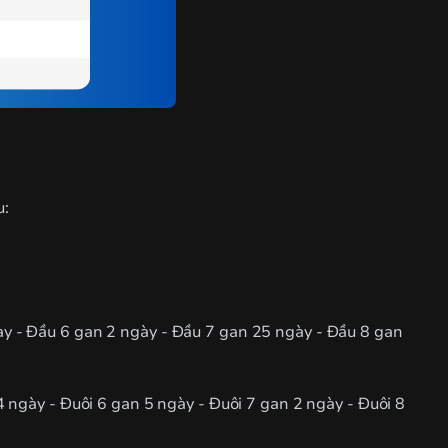
u:
ày - Đầu 6 gan 2 ngày - Đầu 7 gan 25 ngày - Đầu 8 gan
 ngày - Đuôi 6 gan 5 ngày - Đuôi 7 gan 2 ngày - Đuôi 8