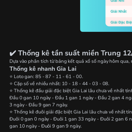
✔️ Thống kê tần suất miền Trung 12
Dựa vào phân tích từ bảng kết quả xổ số ngày hôm qua,
Thống kê nhanh Gia Lai
⭐️ Loto gan: 85 - 87 - 11 - 61 - 00.
⭐️ Cặp số về nhiều nhất: 10 - 18 - 44 - 03 - 08.
⭐️ Thống kê đầu giải đặc biệt Gia Lai lâu chưa về nhất t
Đầu 0 gan 10 ngày - Đầu 1 gan 1 ngày - Đầu 2 gan 4 ng
3 ngày - Đầu 9 gan 7 ngày.
⭐️ Thống kê đuôi giải đặc biệt Gia Lai lâu chưa về nhất 
Đuôi 0 gan 0 ngày - Đuôi 1 gan 33 ngày - Đuôi 2 gan 6 n
gan 10 ngày - Đuôi 9 gan 9 ngày.