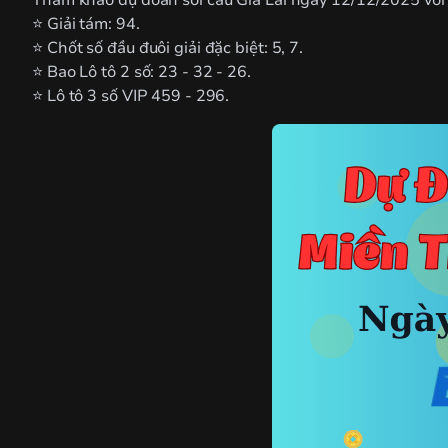
Tham khảo dự đoán soi cầu Gia Lai ngày 12/12/2025 với các 
⭐️ Giải tám: 94.
⭐️ Chốt số đầu đuôi giải đặc biệt: 5, 7.
⭐️ Bao Lô tô 2 số: 23 - 32 - 26.
⭐️ Lô tô 3 số VIP 459 - 296.