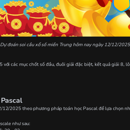
Dự đoán soi cầu xổ số miền Trung hôm nay ngày 12/12/2025
các mục chốt số đầu, đuôi giải đặc biệt, kết quả giải 8, lô t
 Pascal
/12/2025 theo phương pháp toán học Pascal để lựa chọn nh
scale như sau: