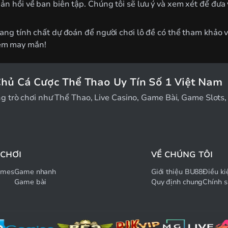
ản hồi về ban biên tập. Chúng tôi sẽ lưu ý và xem xét để đưa 
mang tính chất dự đoán để người chơi lô đề có thể tham khảo 
 em may mắn!
Chủ Cá Cược Thể Thao Uy Tín Số 1 Việt Nam
g trò chơi như Thể Thao, Live Casino, Game Bài, Game Slots
CHƠI
VỀ CHÚNG TÔI
ames
Game nhanh
Giới thiệu BU88
Điều ki
Game bài
Quy định chung
Chính 