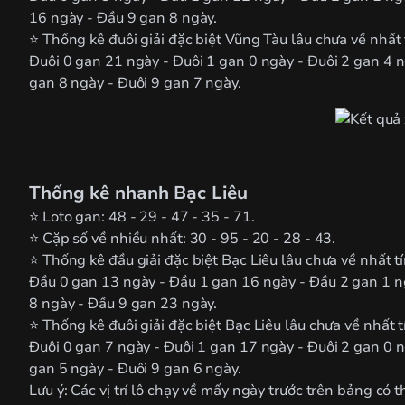
16 ngày - Đầu 9 gan 8 ngày.
⭐️ Thống kê đuôi giải đặc biệt Vũng Tàu lâu chưa về nhấ
Đuôi 0 gan 21 ngày - Đuôi 1 gan 0 ngày - Đuôi 2 gan 4 n
gan 8 ngày - Đuôi 9 gan 7 ngày.
Thống kê nhanh Bạc Liêu
⭐️ Loto gan: 48 - 29 - 47 - 35 - 71.
⭐️ Cặp số về nhiều nhất: 30 - 95 - 20 - 28 - 43.
⭐️ Thống kê đầu giải đặc biệt Bạc Liêu lâu chưa về nhất 
Đầu 0 gan 13 ngày - Đầu 1 gan 16 ngày - Đầu 2 gan 1 n
8 ngày - Đầu 9 gan 23 ngày.
⭐️ Thống kê đuôi giải đặc biệt Bạc Liêu lâu chưa về nhất
Đuôi 0 gan 7 ngày - Đuôi 1 gan 17 ngày - Đuôi 2 gan 0 n
gan 5 ngày - Đuôi 9 gan 6 ngày.
Lưu ý: Các vị trí lô chạy về mấy ngày trước trên bảng có 