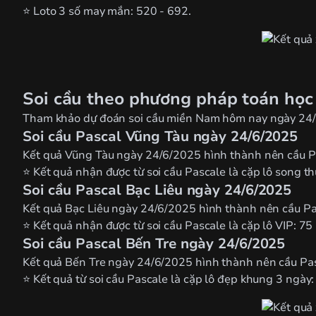
⭐️ Loto 3 số may mắn: 520 - 692.
Soi cầu theo phương pháp toán học
Tham khảo dự đoán soi cầu miền Nam hôm nay ngày 24/
Soi cầu Pascal Vũng Tàu ngày 24/6/2025
Kết quả Vũng Tàu ngày 24/6/2025 hình thành nên cầu P
⭐️ Kết quả nhận được từ soi cầu Pascale là cặp lô song th
Soi cầu Pascal Bạc Liêu ngày 24/6/2025
Kết quả Bạc Liêu ngày 24/6/2025 hình thành nên cầu Pa
⭐️ Kết quả nhận được từ soi cầu Pascale là cặp lô VIP: 75 
Soi cầu Pascal Bến Tre ngày 24/6/2025
Kết quả Bến Tre ngày 24/6/2025 hình thành nên cầu Pas
⭐️ Kết quả từ soi cầu Pascale là cặp lô đẹp khung 3 ngày: