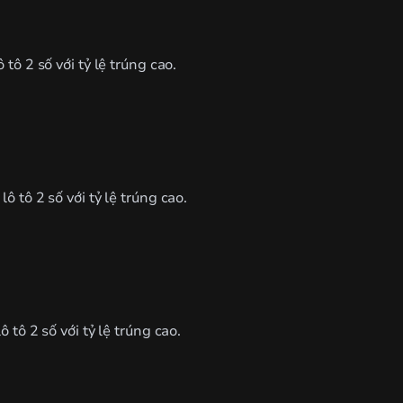
tô 2 số với tỷ lệ trúng cao.
 tô 2 số với tỷ lệ trúng cao.
 tô 2 số với tỷ lệ trúng cao.