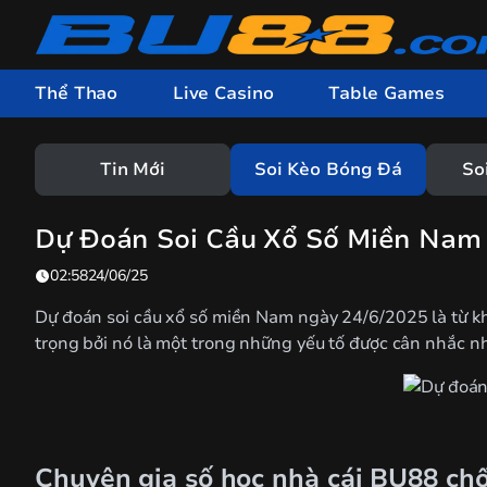
BU88
|
Nhà
Cái
Thể Thao
Live Casino
Table Games
BU88
-
Trang
Tin Mới
Soi Kèo Bóng Đá
So
Chủ
Cá
Dự Đoán Soi Cầu Xổ Số Miền Nam 
Cược
Thể
02:58
24/06/25
Thao
Dự đoán soi cầu xổ số miền Nam ngày 24/6/2025 là từ khó
Uy
trọng bởi nó là một trong những yếu tố được cân nhắc nh
Tín
Số
1
Việt
Nam
Chuyên gia số học nhà cái BU88 ch