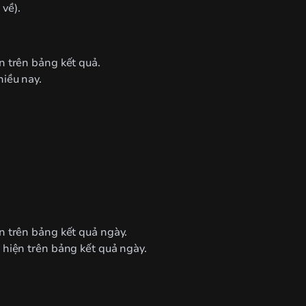
 về).
ện trên bảng kết quả.
hiều nay.
iện trên bảng kết quả ngày.
ất hiện trên bảng kết quả ngày.