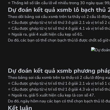
⭐️ Thống kê số lần cầu lô về nhiều trong 30 ngày qua: 99, 
Dự đoán kết quả xsmb lô bạch thủ 
Theo dõi bảng soi cầu xsmb trên ta thấy có 2 cầu lô độn
⭐️ Cầu được ghép từ vị trí số thứ 3 ở giải 2.1 và vị trí s
⭐️ Cầu được ghép từ vị trí số thứ 4 ở giải 4.1 và vị trí số
⭐️ Ngoài ra, giải 4 xuất hiện cầu kẹp số 61.
Do đó, các bạn có thể chọn bạch thủ lô được chốt số giờ 
Dự đoán kết quả xsmb phương pháp 
Theo bảng soi cầu xsmb trên ta thấy có 2 cầu lô động xu
⭐️ Cầu được ghép từ vị trí số thứ 1 ở giải 2.1 và vị trí s
⭐️ Cầu được ghép từ vị trí số thứ 1 ở giải 4.3 và vị trí s
⭐️ Ngoài ra, giải 5 xuất hiện cầu kẹp là con số 47.
Do đó, ngày hôm nay các bạn có thể chọn bạch thủ lô được
Kết luận