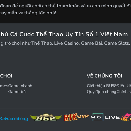
ự đoán để người chơi có thể tham khảo và ra cho mình quyết đ
may mắn và thắng lớn nhá!
Chủ Cá Cược Thể Thao Uy Tín Số 1 Việt Nam
g trò chơi như Thể Thao, Live Casino, Game Bài, Game Slots
CHƠI
VỀ CHÚNG TÔI
ames
Game nhanh
Giới thiệu BU88
Điều ki
Game bài
Quy định chung
Chính 