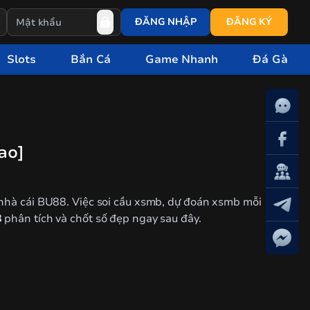
ĐĂNG NHẬP
ĐĂNG KÝ
Slots
Bắn Cá
Game Nhanh
Đá Gà
ao]
i nhà cái BU88. Việc soi cầu xsmb, dự đoán xsmb mỗi
8
phân tích và chốt số đẹp ngay sau đây.