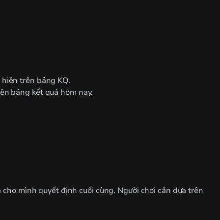
ất hiện trên bảng KQ.
 trên bảng kết quả hôm nay.
a cho mình quyết định cuối cùng. Người chơi cần dựa trên