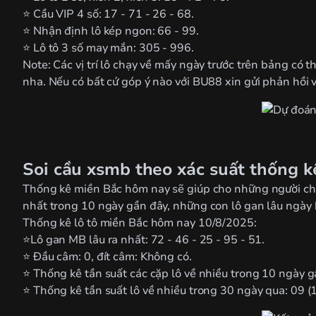
⭐️ Cầu VIP 4 số: 17 - 71 - 26 - 68.
⭐️ Nhận định lô kép ngon: 66 - 99.
⭐️ Lô tô 3 số may mắn: 305 - 996.
Note: Các vị trí lô chạy về mấy ngày trước trên bảng có 
nha. Nếu có bất cứ góp ý nào với BU88 xin gửi phản hồi v
Soi cầu xsmb theo xác suất thống k
Thống kê miền Bắc hôm nay sẽ giúp cho những người chơi
nhất trong 10 ngày gần đây, những con lô gan lâu ngày 
Thống kê lô tô miền Bắc hôm nay 10/8/2025:
⭐️Lô gan MB lâu ra nhất: 72 - 46 - 25 - 95 - 51.
⭐️ Đầu câm: 0, đít câm: Không có.
⭐️ Thống kê tần suất các cặp lô về nhiều trong 10 ngày gần
⭐️ Thống kê tần suất lô về nhiều trong 30 ngày qua: 09 (14