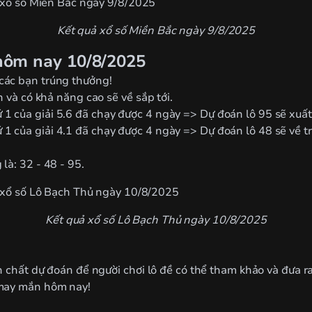
Kết quả xổ số Miền Bắc ngày 9/8/2025
hôm nay 10/8/2025
các bạn trúng thưởng!
 và có khả năng cao sẽ về sắp tới.
ố thứ 1 của giải 5.6 đã chạy được 4 ngày => Dự đoán lô 95 sẽ xu
ố thứ 1 của giải 4.1 đã chạy được 4 ngày => Dự đoán lô 48 sẽ về
là: 32 - 48 - 95.
Kết quả xổ số Lô Bạch Thủ ngày 10/8/2025
nh chất dự đoán để người chơi lô đề có thể tham khảo và đưa r
 may mắn hôm nay!