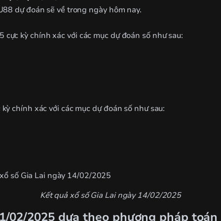
BU88 dự đoán sẽ về trong ngày hôm nay.
cực kỳ chính xác với các mục dự đoán số như sau:
kỳ chính xác với các mục dự đoán số như sau:
Kết quả xổ số Gia Lai ngày 14/02/2025
1/02/2025 dựa theo phương pháp toán