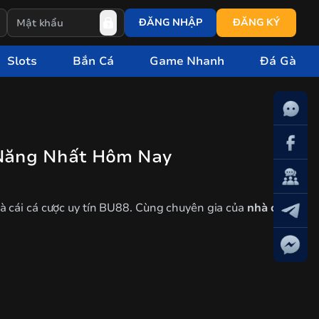
ĐĂNG NHẬP
ĐĂNG KÝ
Slots
Bắn Cá
Game Nhanh
Đá Gà
 Năng Nhất Hôm Nay
hà cái cá cược uy tín BU88. Cùng chuyên gia của
nhà cái