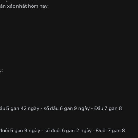
uẩn xác nhất hôm nay:
u:
đầu 5 gan 42 ngày - số đầu 6 gan 9 ngày - Đầu 7 gan 8
đuôi 5 gan 9 ngày - số đuôi 6 gan 2 ngày - Đuôi 7 gan 8