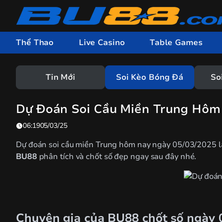
BU88
|
Nhà
Cái
Thể Thao
Live Casino
Table Games
BU88
-
Trang
Tin Mới
Soi Kèo Bóng Đá
So
Chủ
Cá
Dự Đoán Soi Cầu Miền Trung Hôm 
Cược
Thể
06:19
05/03/25
Thao
Dự đoán soi cầu miền Trung hôm nay ngày 05/03/2025 là t
Uy
BU88
phân tích và chốt số đẹp ngay sau đây nhé.
Tín
Số
1
Việt
Nam
Chuyên gia của BU88 chốt số ngày 