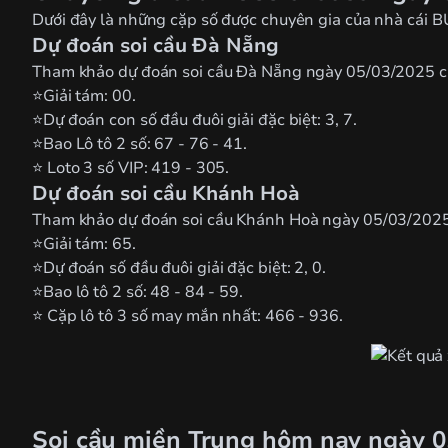
Dưới đây là những cặp số được chuyên gia của nhà cái 
Dự đoán soi cầu Đà Nẵng
Tham khảo dự đoán soi cầu Đà Nẵng ngày 05/03/2025 cực
⭐️Giải tám: 00.
⭐️Dự đoán con số đầu đuôi giải đặc biệt: 3, 7.
⭐️Bao Lô tô 2 số: 67 - 76 - 41.
⭐️ Loto 3 số VIP: 419 - 305.
Dự đoán soi cầu Khánh Hoà
Tham khảo dự đoán soi cầu Khánh Hoà ngày 05/03/2025 c
⭐️Giải tám: 65.
⭐️Dự đoán số đầu đuôi giải đặc biệt: 2, 0.
⭐️Bao lô tô 2 số: 48 - 84 - 59.
⭐️ Cặp lô tô 3 số may mắn nhất: 466 - 936.
Soi cầu miền Trung hôm nay ngày 0