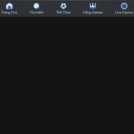
BU88
Chi Tiết
|
Trang Chủ
Tìm kiếm
Thể Thao
Cổng Games
Live Casino
Nhà
Dự Đoán Soi Cầu Miền Bắc Hôm Nay
Cái
Ngày 04/02/2025 Đầy Đủ Nhất
BU88
-
08:49
08/02/25
Trang
Cùng nhà cái BU88 dự đoán soi cầu xổ số miền Bắc hôm nay ngày
Chủ
04/02/2025 qua các thông tin phân tích bảng kết quả xổ số và chọn ra
những cặp số đẹp và may mắn cho anh em dễ trúng.
Cá
Dự đoán soi cầu miền Bắc hôm nay ngày 04/02/2025 là từ khóa
Cược
tìm kiếm của rất nhiều người chơi lô đề online tại nhà cái cá
Thể
cược uy tín BU88. Cùng chuyên gia của
BU88
phân tích và chốt
Thao
số đẹp ngay trong bài viết dưới đây nhá!
Uy
Tín
Số
Dự đoán soi cầu miền Bắc hôm nay ngày 04/02/2025
1
Chốt số lô đề được chơi nhiều nhất
Việt
Nam
04/02/2025