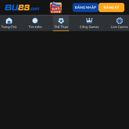
E-
ĐĂNG NHẬP
ĐĂNG KÝ
Sports
BU88
-
Trang Chủ
Tìm kiếm
Thể Thao
Cổng Games
Live Casino
Nơi
Đặt
Cược
Thể
Thao
Điện
Tử
Uy
Tín
Đang tải, vui lòng đợi
giây lát...
Hàng
Đầu